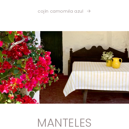
cojín camomila azul
MANTELES