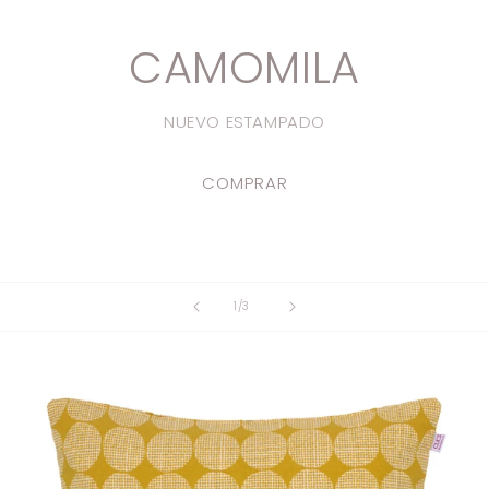
CAMOMILA
NUEVO ESTAMPADO
COMPRAR
de
1
/
3