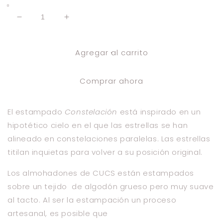
Reducir
Aumentar
cantidad
cantidad
para
para
Agregar al carrito
funda
funda
de
de
cojín
cojín
Comprar ahora
constelación
constelación
negro
negro
El estampado
Constelación
está inspirado en un
hipotético cielo en el que las estrellas se han
alineado en constelaciones paralelas. Las estrellas
titilan inquietas para volver a su posición original.
Los almohadones de
CUCS
están estampados
sobre un tejido de algodón grueso pero muy suave
al tacto. Al ser la estampación un proceso
artesanal, es posible que