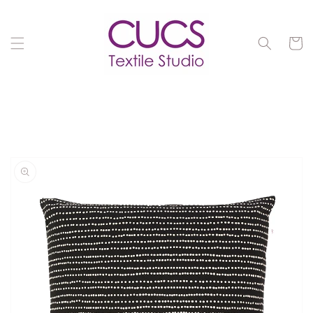
Ir
directamente
al contenido
Carrit
Ir
directamente
a la
información
del producto