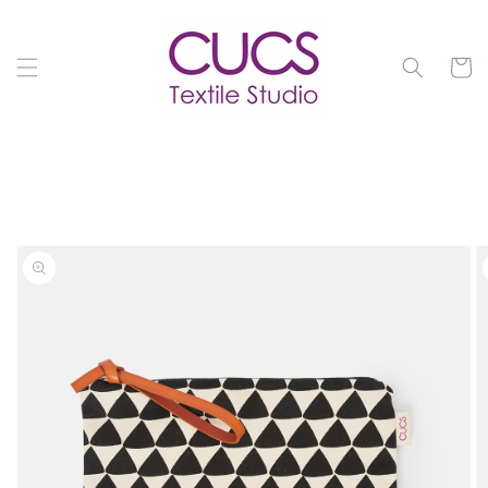
Ir
directamente
al contenido
Carrit
Ir
directamente
a la
información
del producto