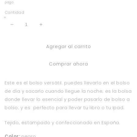
oferta
pago.
Cantidad
Reducir
Aumentar
cantidad
cantidad
para
para
Agregar al carrito
bolso
bolso
de
de
mano
mano
Comprar ahora
triángulos
triángulos
negro
negro
Este es el bolso versátil: puedes llevarlo en el bolso
de día y sacarlo cuando llegue la noche; es la bolsa
donde llevar lo esencial y poder pasarlo de bolso a
bolso; y es perfecto para llevar tu libro o tu Ipad.
Tejido, estampado y confeccionado en España.
Color:
negro