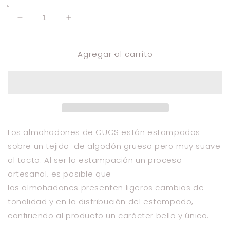
Reducir
Aumentar
cantidad
cantidad
para
para
Agregar al carrito
¡NOVEDAD!
¡NOVEDAD!
funda
funda
de
de
cojín
cojín
cruces
cruces
mostaza
mostaza
Los almohadones de
CUCS
están estampados
sobre un tejido de algodón grueso pero muy suave
al tacto. Al ser la estampación un proceso
artesanal, es posible que
los almohadones presenten ligeros cambios de
tonalidad y en la distribución del estampado,
confiriendo al producto un carácter bello y único.