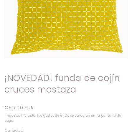
Abrir
elemento
multimedia
1
¡NOVEDAD! funda de cojín
en
una
cruces mostaza
ventana
modal
Precio
€55.00 EUR
habitual
Impuesto incluido. Los
gastos de envío
se calculan en la pantalla de
pago.
Cantidad