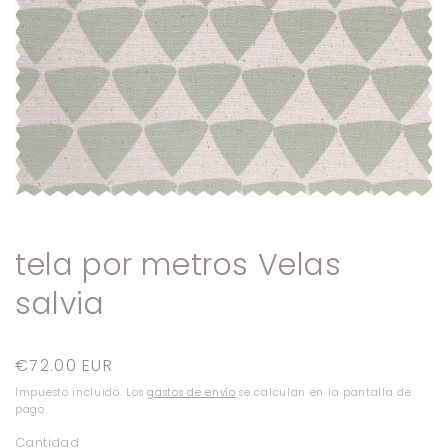
Abrir
elemento
multimedia
1
tela por metros Velas
en
una
salvia
ventana
modal
Precio
€72.00 EUR
habitual
Impuesto incluido. Los
gastos de envío
se calculan en la pantalla de
pago.
Cantidad