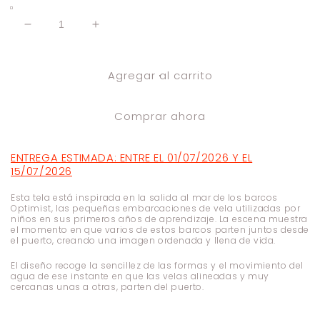
Reducir
Aumentar
cantidad
cantidad
para
para
Agregar al carrito
tela
tela
por
por
metros
metros
Comprar ahora
Velas
Velas
salvia
salvia
ENTREGA ESTIMADA: ENTRE EL 01/07/2026 Y EL
15/07/2026
Esta tela está inspirada en la salida al mar de los barcos
Optimist, las pequeñas embarcaciones de vela utilizadas por
niños en sus primeros años de aprendizaje. La escena muestra
el momento en que varios de estos barcos parten juntos desde
el puerto, creando una imagen ordenada y llena de vida.
El diseño recoge
la sencillez de las formas y el movimiento del
agua de ese instante en que las velas alineadas y muy
cercanas unas a otras, parten del puerto.