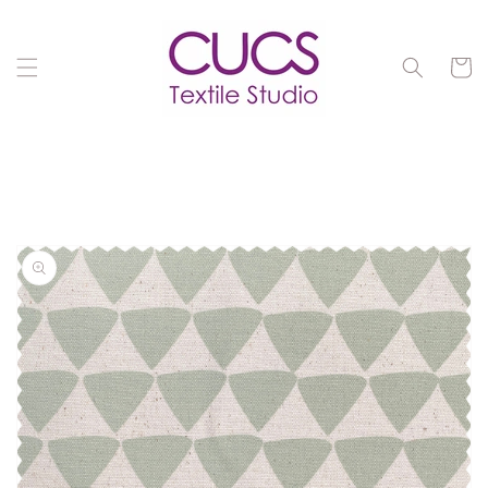
Ir
directamente
al contenido
Carrit
Ir
directamente
a la
información
del producto